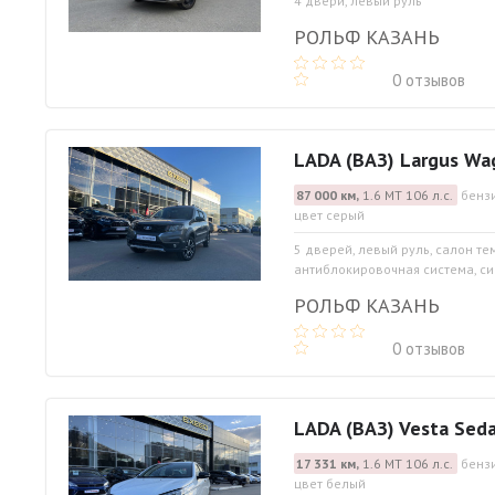
4 двери, левый руль
РОЛЬФ КАЗАНЬ
0 отзывов
LADA (ВАЗ) Largus Wa
87 000 км,
1.6 МТ 106 л.с.
бензи
цвет серый
5 дверей, левый руль, салон те
антиблокировочная система, сис
РОЛЬФ КАЗАНЬ
0 отзывов
LADA (ВАЗ) Vesta Sed
17 331 км,
1.6 МТ 106 л.с.
бензи
цвет белый