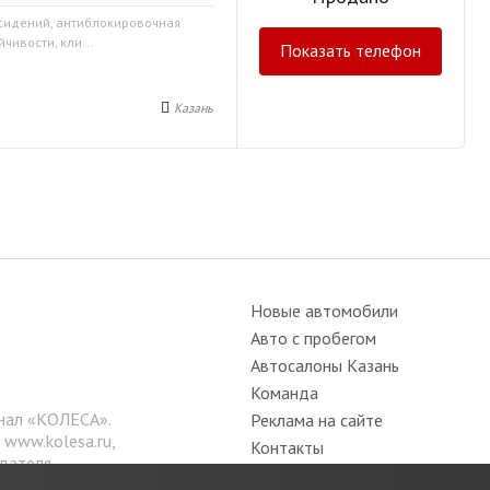
 сидений, антиблокировочная
чивости, кли...
Показать телефон
Казань
Новые автомобили
Авто с пробегом
Автосалоны Казань
Команда
нал «КОЛЕСА».
Реклама на сайте
е
www.kolesa.ru
,
Контакты
дателя.
Вакансии