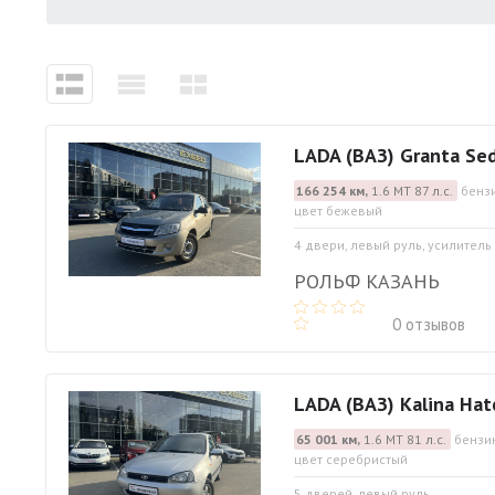
LADA (ВАЗ) Granta Se
166 254 км,
1.6 МТ 87 л.с.
бензи
цвет бежевый
4 двери, левый руль, усилитель
РОЛЬФ КАЗАНЬ
0 отзывов
LADA (ВАЗ) Kalina Hat
65 001 км,
1.6 МТ 81 л.с.
бензин
цвет серебристый
5 дверей, левый руль