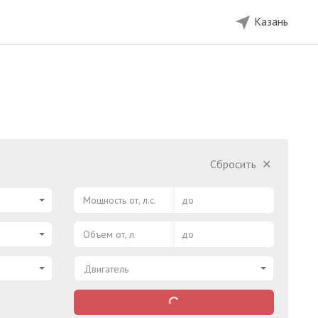
Казань
Сбросить
✕
Мощность от, л.с.
до
Объем от, л
до
Двигатель