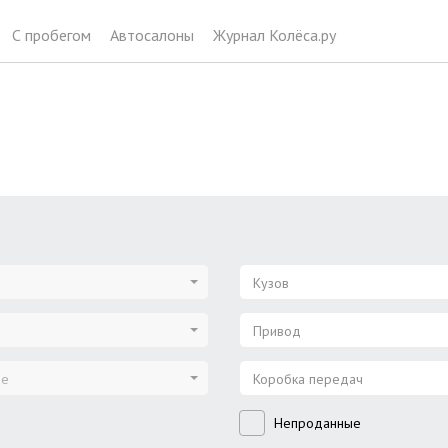
С пробегом
Автосалоны
Журнал Колёса.ру
Кузов
Привод
ие
Коробка передач
Непроданные