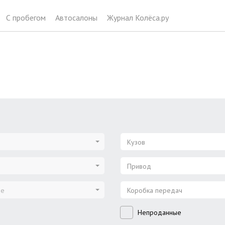
С пробегом
Автосалоны
Журнал Колёса.ру
Кузов
Привод
ие
Коробка передач
Непроданные