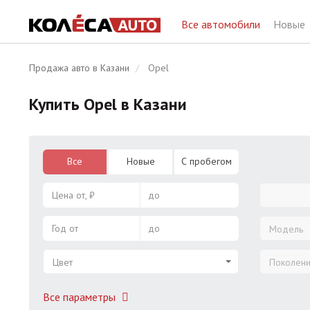
Все автомобили
Новые
Продажа авто в Казани
Opel
Купить Opel в Казани
Все
Новые
С пробегом
Цена от, ₽
до
Год от
до
Модель
Цвет
Поколен
Все параметры