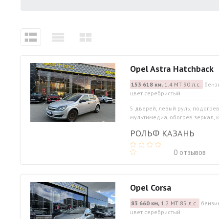
Opel Astra Hatchback
153 618 км,
1.4 МТ 90 л.с.
бенз
цвет серебристый
5 дверей, левый руль, подогрев
мультимедиа, обогрев зеркал, к
РОЛЬФ КАЗАНЬ
0 отзывов
Opel Corsa
83 660 км,
1.2 МТ 85 л.с.
бензин
цвет серебристый