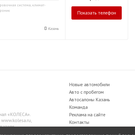
ровочная система, климат-
троник
Показать телефон
Казань
Новые автомобили
Авто с пробегом
Автосалоны Казань
Команда
нал «КОЛЕСА».
Реклама на сайте
е
www.kolesa.ru
,
Контакты
дателя.
Вакансии