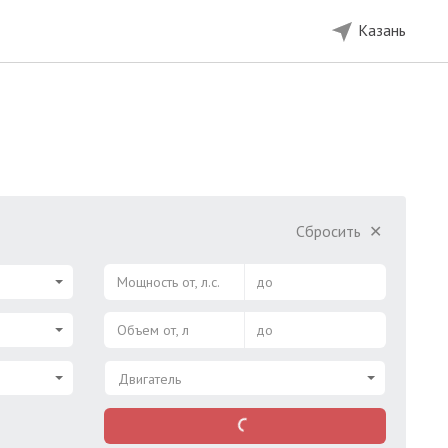
Казань
Сбросить
✕
Мощность от, л.с.
до
Объем от, л
до
Двигатель